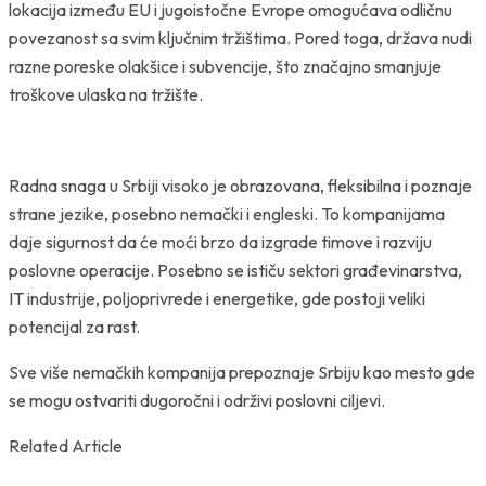
lokacija između EU i jugoistočne Evrope omogućava odličnu
povezanost sa svim ključnim tržištima. Pored toga, država nudi
razne poreske olakšice i subvencije, što značajno smanjuje
troškove ulaska na tržište.
Radna snaga u Srbiji visoko je obrazovana, fleksibilna i poznaje
strane jezike, posebno nemački i engleski. To kompanijama
daje sigurnost da će moći brzo da izgrade timove i razviju
poslovne operacije. Posebno se ističu sektori građevinarstva,
IT industrije, poljoprivrede i energetike, gde postoji veliki
potencijal za rast.
Sve više nemačkih kompanija prepoznaje Srbiju kao mesto gde
se mogu ostvariti dugoročni i održivi poslovni ciljevi.
Related Article